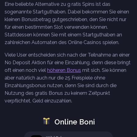
Eine beliebte Alternative zu g ratis Spins ist das
sogenannte Startguthaben. Dabei bekommen Sie einen
kleinen Bonusbetrag gutgeschrieben, den Sie nicht nur
für einen bestimmten Slot verwenden können.
Stattdessen können Sie mit einem Startguthaben an
zahlreichen Automaten des Online Casinos spielen.
Viele User entscheiden sich nach der Teilnahme an einer
No Deposit Aktion für eine Einzahlung, denn diese bringt
oft einen noch viel
höheren Bonus
mit sich. Sie können
aber natürlich auch nur die 25 Freispiele ohne
Einzahlungsbonus nutzen, denn Sie sind durch die
Nutzung des gratis Bonus zu keinem Zeitpunkt
verpflichtet, Geld einzuzahlen.
Online Boni