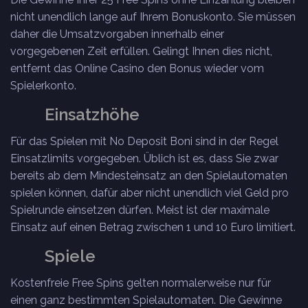
nicht unendlich lange auf Ihrem Bonuskonto. Sie müssen
daher die Umsatzvorgaben innerhalb einer
vorgegebenen Zeit erfüllen. Gelingt Ihnen dies nicht,
entfernt das Online Casino den Bonus wieder vom
Spielerkonto.
Einsatzhöhe
Für das Spielen mit No Deposit Boni sind in der Regel
Einsatzlimits vorgegeben. Üblich ist es, dass Sie zwar
bereits ab dem Mindesteinsatz an den Spielautomaten
spielen können, dafür aber nicht unendlich viel Geld pro
Spielrunde einsetzen dürfen. Meist ist der maximale
Einsatz auf einen Betrag zwischen 1 und 10 Euro limitiert.
Spiele
Kostenfreie Free Spins gelten normalerweise nur für
einen ganz bestimmten Spielautomaten. Die Gewinne