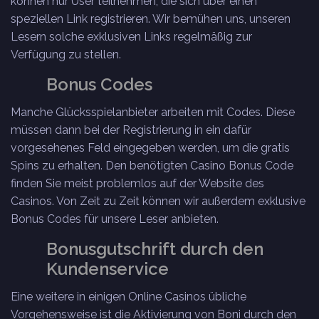
können nur User teilnehmen, die sich über einen
speziellen Link registrieren. Wir bemühen uns, unseren
Lesern solche exklusiven Links regelmäßig zur
Verfügung zu stellen.
Bonus Codes
Manche Glücksspielanbieter arbeiten mit Codes. Diese
müssen dann bei der Registrierung in ein dafür
vorgesehenes Feld eingegeben werden, um die gratis
Spins zu erhalten. Den benötigten Casino Bonus Code
finden Sie meist problemlos auf der Website des
Casinos. Von Zeit zu Zeit können wir außerdem exklusive
Bonus Codes für unsere Leser anbieten.
Bonusgutschrift durch den
Kundenservice
Eine weitere in einigen Online Casinos übliche
Vorgehensweise ist die Aktivierung von Boni durch den