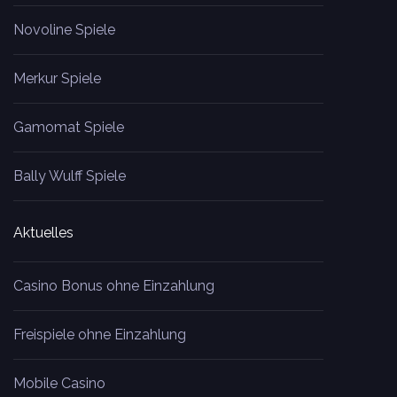
Novoline Spiele
Merkur Spiele
Gamomat Spiele
Bally Wulff Spiele
Aktuelles
Casino Bonus ohne Einzahlung
Freispiele ohne Einzahlung
Mobile Casino