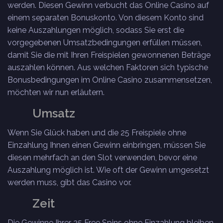
werden. Diesen Gewinn verbucht das Online Casino auf
einem separaten Bonuskonto. Von diesem Konto sind
keine Auszahlungen möglich, sodass Sie erst die
vorgegebenen Umsatzbedingungen erfüllen müssen,
damit Sie die mit Ihren Freispielen gewonnenen Beträge
auszahlen können. Aus welchen Faktoren sich typische
Bonusbedingungen im Online Casino zusammensetzen,
möchten wir nun erläutern.
Umsatz
Wenn Sie Glück haben und die 25 Freispiele ohne
Einzahlung Ihnen einen Gewinn einbringen, müssen Sie
diesen mehrfach an den Slot verwenden, bevor eine
Auszahlung möglich ist. Wie oft der Gewinn umgesetzt
werden muss, gibt das Casino vor.
Zeit
Die Gewinne Ihrer 25 Free Spins ohne Einzahlung bleiben