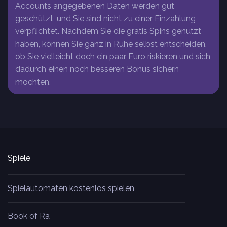
Accounts angegebenen Daten werden gut
geschützt, und Sie sind nicht zu einer Einzahlung
verpflichtet. Nachdem Sie die gratis Spins genutzt
haben, können Sie ganz in Ruhe selbst entscheiden,
ob Sie vielleicht doch ein paar Euro riskieren und sich
dadurch einen noch besseren Bonus sichern
möchten.
Spiele
Spielautomaten kostenlos spielen
Book of Ra