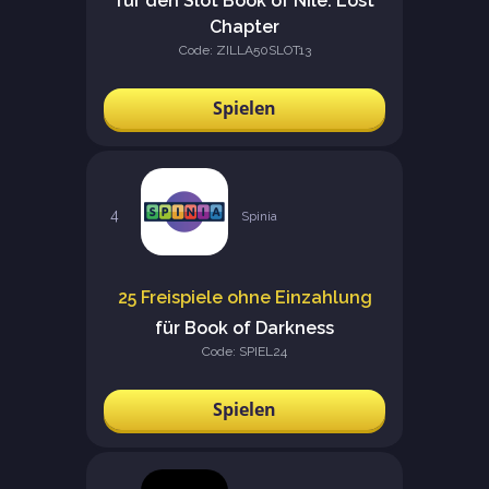
für den Slot Book of Nile: Lost
Chapter
Code: ZILLA50SLOT13
Spielen
4
Spinia
25 Freispiele ohne Einzahlung
für Book of Darkness
Code: SPIEL24
Spielen