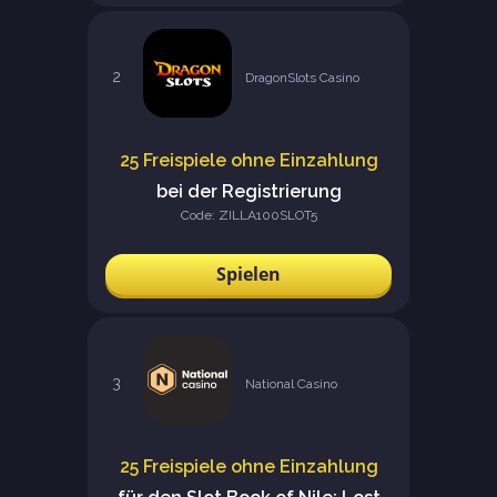
2
DragonSlots Casino
25 Freispiele ohne Einzahlung
bei der Registrierung
Code: ZILLA100SLOT5
Spielen
3
National Casino
25 Freispiele ohne Einzahlung