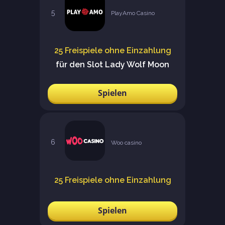
5
PlayAmo Casino
25 Freispiele ohne Einzahlung
für den Slot Lady Wolf Moon
Spielen
6
Woo casino
25 Freispiele ohne Einzahlung
Spielen