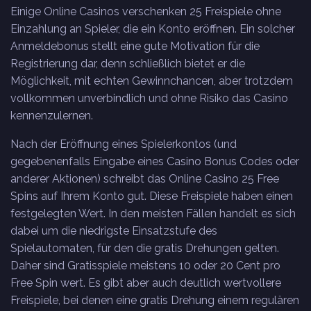
Einige Online Casinos verschenken 25 Freispiele ohne
Einzahlung an Spieler, die ein Konto eröffnen. Ein solcher
Anmeldebonus stellt eine gute Motivation für die
Registrierung dar, denn schließlich bietet er die
Möglichkeit, mit echten Gewinnchancen, aber trotzdem
vollkommen unverbindlich und ohne Risiko das Casino
kennenzulernen.
Nach der Eröffnung eines Spielerkontos (und
gegebenenfalls Eingabe eines Casino Bonus Codes oder
anderer Aktionen) schreibt das Online Casino 25 Free
Spins auf Ihrem Konto gut. Diese Freispiele haben einen
festgelegten Wert. In den meisten Fällen handelt es sich
dabei um die niedrigste Einsatzstufe des
Spielautomaten, für den die gratis Drehungen gelten.
Daher sind Gratisspiele meistens 10 oder 20 Cent pro
Free Spin wert. Es gibt aber auch deutlich wertvollere
Freispiele, bei denen eine gratis Drehung einem regulären