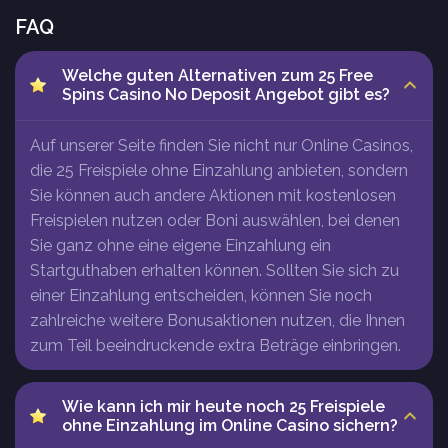
FAQ
Welche guten Alternativen zum 25 Free
Spins Casino No Deposit Angebot gibt es?
Auf unserer Seite finden Sie nicht nur Online Casinos,
die 25 Freispiele ohne Einzahlung anbieten, sondern
Sie können auch andere Aktionen mit kostenlosen
Freispielen nutzen oder Boni auswählen, bei denen
Sie ganz ohne eine eigene Einzahlung ein
Startguthaben erhalten können. Sollten Sie sich zu
einer Einzahlung entscheiden, können Sie noch
zahlreiche weitere Bonusaktionen nutzen, die Ihnen
zum Teil beeindruckende extra Beträge einbringen.
Wie kann ich mir heute noch 25 Freispiele
ohne Einzahlung im Online Casino sichern?