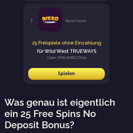
7
Bizzo Casino
25 Freispiele ohne Einzahlung
für Wild West TRUEWAYS
Code: SPIELENBIZZO25
Spielen
Was genau ist eigentlich
ein 25 Free Spins No
Deposit Bonus?