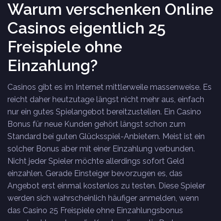
Warum verschenken Online
Casinos eigentlich 25
Freispiele ohne
Einzahlung?
Casinos gibt es im Internet mittlerweile massenweise. Es
reicht daher heutzutage längst nicht mehr aus, einfach
nur ein gutes Spielangebot bereitzustellen. Ein Casino
Bonus für neue Kunden gehört längst schon zum
Standard bei guten Glücksspiel-Anbietern. Meist ist ein
solcher Bonus aber mit einer Einzahlung verbunden.
Nicht jeder Spieler möchte allerdings sofort Geld
einzahlen. Gerade Einsteiger bevorzugen es, das
Angebot erst einmal kostenlos zu testen. Diese Spieler
werden sich wahrscheinlich häufiger anmelden, wenn
das Casino 25 Freispiele ohne Einzahlungsbonus