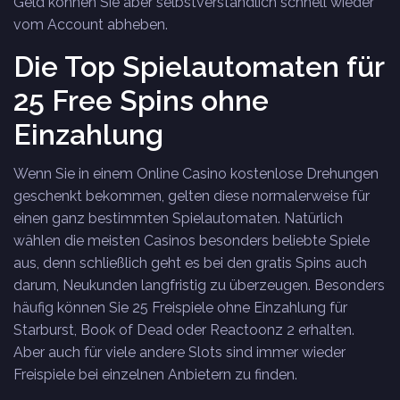
Geld können Sie aber selbstverständlich schnell wieder
vom Account abheben.
Die Top Spielautomaten für
25 Free Spins ohne
Einzahlung
Wenn Sie in einem Online Casino kostenlose Drehungen
geschenkt bekommen, gelten diese normalerweise für
einen ganz bestimmten Spielautomaten. Natürlich
wählen die meisten Casinos besonders beliebte Spiele
aus, denn schließlich geht es bei den gratis Spins auch
darum, Neukunden langfristig zu überzeugen. Besonders
häufig können Sie 25 Freispiele ohne Einzahlung für
Starburst, Book of Dead oder Reactoonz 2 erhalten.
Aber auch für viele andere Slots sind immer wieder
Freispiele bei einzelnen Anbietern zu finden.