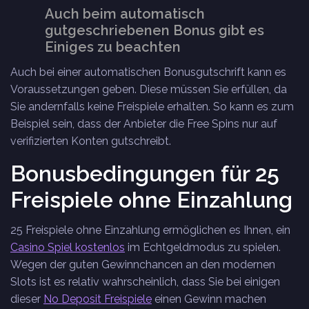
Auch beim automatisch
gutgeschriebenen Bonus gibt es
Einiges zu beachten
Auch bei einer automatischen Bonusgutschrift kann es
Voraussetzungen geben. Diese müssen Sie erfüllen, da
Sie andernfalls keine Freispiele erhalten. So kann es zum
Beispiel sein, dass der Anbieter die Free Spins nur auf
verifizierten Konten gutschreibt.
Bonusbedingungen für 25
Freispiele ohne Einzahlung
25 Freispiele ohne Einzahlung ermöglichen es Ihnen, ein
Casino Spiel kostenlos
im Echtgeldmodus zu spielen.
Wegen der guten Gewinnchancen an den modernen
Slots ist es relativ wahrscheinlich, dass Sie bei einigen
dieser
No Deposit Freispiele
einen Gewinn machen