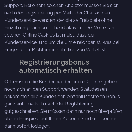
Support. Bei einem solchen Anbieter müssen Sie sich
nach der Registrierung per Mail oder Chat an den
Kundenservice wenden, der die 25 Freispiele ohne
Einzahlung dann umgehend aktiviert. Der Vorteil an
solchen Online Casinos ist meist, dass der
Kundenservice rund um die Uhr erreichbar ist, was bei
Fragen oder Problemen natürlich von Vorteil ist.
Registrierungsbonus
automatisch erhalten
Oft müssen die Kunden weder einen Code eingeben
noch sich an den Support wenden. Stattdessen
bekommen alle Kunden den einzahlungsfreien Bonus
ganz automatisch nach der Registrierung
gutgeschrieben. Sie müssen dann nur noch überprüfen,
ob die Freispiele auf Ihrem Account sind und können
dann sofort loslegen.