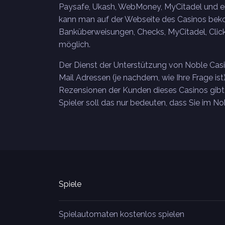
Paysafe, Ukash, WebMoney, MyCitadel und ein
kann man auf der Webseite des Casinos bek
Banküberweisungen, Checks, MyCitadel, Click
möglich.
Der Dienst der Unterstützung von Noble Casi
Mail Adressen (je nachdem, wie Ihre Frage i
Rezensionen der Kunden dieses Casinos gibt e
Spieler soll das nur bedeuten, dass Sie im N
Spiele
Spielautomaten kostenlos spielen