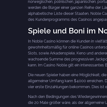
norwegischen, polnischen, japanischen, por
werden die Bürger einer ganzen Reihe der Län
alphabetische Liste dieser Staaten. Noble Cas
des Kundenprogramms des Casinos angepasst
Spiele und Boni im N
In Noble Casino können die Kunden in vielfä
gewohnheitsmäßig für online Casinos untersch
Slots, sowie Arkadenspiele, Keno und andere
wachsende Summe des progressiven Jackpots
kann. Im Casino Noble gilt ein interessantes
Die neuen Spieler haben eine Möglichkeit, d
allgemeiner Umfang kann $4000 erreichen. D
vier erste Einzahlungen bekommen. Dies ist
Nach den Bedingungen des Wiedergewinnens 
die 20 Male größer wäre, als der allgemei