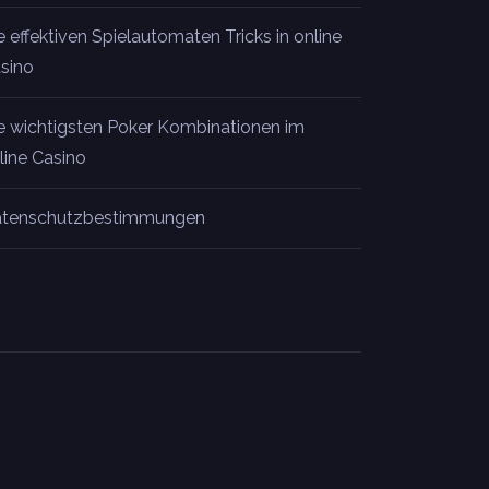
e effektiven Spielautomaten Tricks in online
sino
e wichtigsten Poker Kombinationen im
line Casino
tenschutzbestimmungen