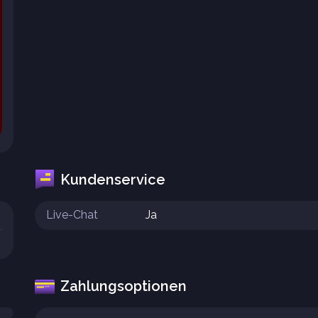
Kundenservice
Live-Chat
Ja
Zahlungsoptionen