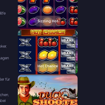
ilfe
Sizzling Hot
Jetzt spielen
ker,
lagen
Hot Chance
er für
Jetzt spielen
chen,
bei