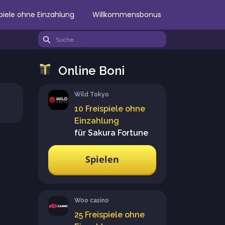
spiele ohne Einzahlung
Willkommensbonus
Online Boni
Wild Tokyo
10 Freispiele ohne
Einzahlung
für Sakura Fortune
Spielen
Woo casino
25 Freispiele ohne