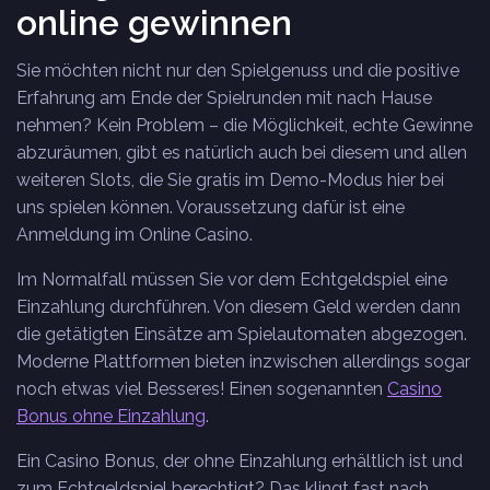
online gewinnen
Sie möchten nicht nur den Spielgenuss und die positive
Erfahrung am Ende der Spielrunden mit nach Hause
nehmen? Kein Problem – die Möglichkeit, echte Gewinne
abzuräumen, gibt es natürlich auch bei diesem und allen
weiteren Slots, die Sie gratis im Demo-Modus hier bei
uns spielen können. Voraussetzung dafür ist eine
Anmeldung im Online Casino.
Im Normalfall müssen Sie vor dem Echtgeldspiel eine
Einzahlung durchführen. Von diesem Geld werden dann
die getätigten Einsätze am Spielautomaten abgezogen.
Moderne Plattformen bieten inzwischen allerdings sogar
noch etwas viel Besseres! Einen sogenannten
Casino
Bonus ohne Einzahlung
.
Ein Casino Bonus, der ohne Einzahlung erhältlich ist und
zum Echtgeldspiel berechtigt? Das klingt fast nach