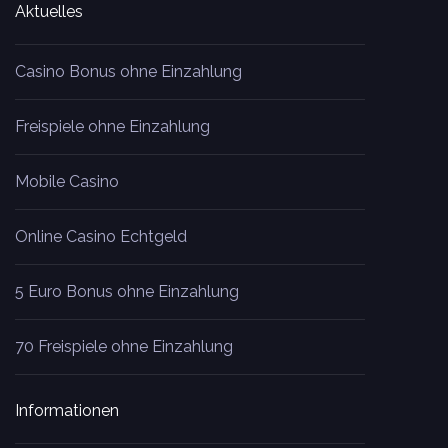
Aktuelles
Casino Bonus ohne Einzahlung
Freispiele ohne Einzahlung
Mobile Casino
Online Casino Echtgeld
5 Euro Bonus ohne Einzahlung
70 Freispiele ohne Einzahlung
Informationen