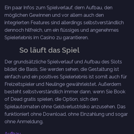
Ein paar Infos zum Spielverlauf, dem Aufbau, den
möglichen Gewinnen und vor allem auch den
integrierten Features sind allerdings selbstverständlich
dennoch hilfreich, um ein flüssiges und angenehmes
Spielerlebnis im Casino zu garantieren.
So läuft das Spiel
Der grundsätzliche Spielverlauf und Aufbau des Slots
bildet die Basis. Sie werden sehen, die Gestaltung ist
einfach und ein positives Spielerlebnis ist somit auch für
Freizeitspieler und Neulinge gewährleistet. Außerdem
besteht selbstverständlich immer dann, wenn Sie Book
of Dead gratis spielen, die Option, sich den
Spielautomaten ohne Geldverlustrisiko anzusehen. Das
funktioniert ohne Download, ohne Einzahlung und sogar
ohne Anmeldung.
Aufbau