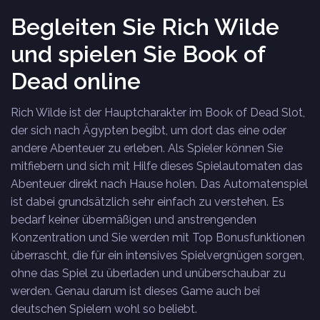
Begleiten Sie Rich Wilde
und spielen Sie Book of
Dead online
Rich Wilde ist der Hauptcharakter im Book of Dead Slot,
der sich nach Ägypten begibt, um dort das eine oder
andere Abenteuer zu erleben. Als Spieler können Sie
mitfiebern und sich mit Hilfe dieses Spielautomaten das
Abenteuer direkt nach Hause holen. Das Automatenspiel
ist dabei grundsätzlich sehr einfach zu verstehen. Es
bedarf keiner übermäßigen und anstrengenden
Konzentration und Sie werden mit Top Bonusfunktionen
überrascht, die für ein intensives Spielvergnügen sorgen,
ohne das Spiel zu überladen und unüberschaubar zu
werden. Genau darum ist dieses Game auch bei
deutschen Spielern wohl so beliebt.