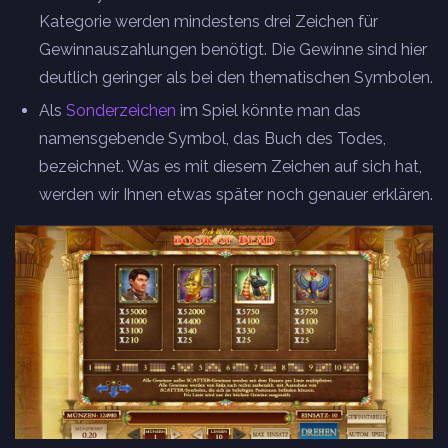
Kategorie werden mindestens drei Zeichen für
Gewinnauszahlungen benötigt. Die Gewinne sind hier
deutlich geringer als bei den thematischen Symbolen.
Als
Sonderzeichen
im Spiel könnte man das
namensgebende Symbol, das Buch des Todes,
bezeichnet. Was es mit diesem Zeichen auf sich hat,
werden wir Ihnen etwas später noch genauer erklären.