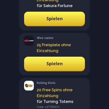
für Sakura Fortune
Spielen
Woo casino
25 Freispiele ohne
Einzahlung
Spielen
Rolling Slots
20 Free Spins ohne
Einzahlung
für Turning Totems
Code: LETSROCK