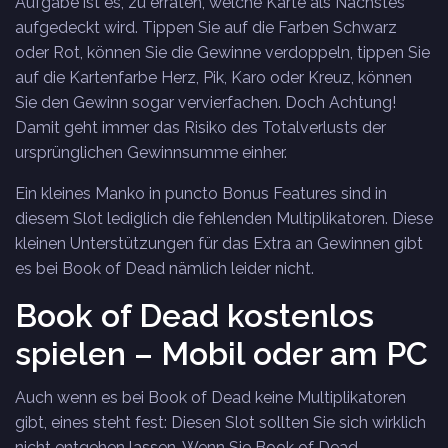
Aufgabe ist es, zu erraten, welche Karte als Nächstes
aufgedeckt wird. Tippen Sie auf die Farben Schwarz
oder Rot, können Sie die Gewinne verdoppeln, tippen Sie
auf die Kartenfarbe Herz, Pik, Karo oder Kreuz, können
Sie den Gewinn sogar vervierfachen. Doch Achtung!
Damit geht immer das Risiko des Totalverlusts der
ursprünglichen Gewinnsumme einher.
Ein kleines Manko in puncto Bonus Features sind in
diesem Slot lediglich die fehlenden Multiplikatoren. Diese
kleinen Unterstützungen für das Extra an Gewinnen gibt
es bei Book of Dead nämlich leider nicht.
Book of Dead kostenlos
spielen – Mobil oder am PC
Auch wenn es bei Book of Dead keine Multiplikatoren
gibt, eines steht fest: Diesen Slot sollten Sie sich wirklich
nicht entgehen lassen. Wenn Sie Book of Dead