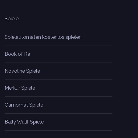
Spiele
Spielautomaten kostenlos spielen
Book of Ra
Novoline Spiele
Merkur Spiele
Gamomat Spiele
Bally Wulff Spiele