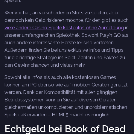
spielen.
Wer vor hat, an verschiedenen Slots zu spielen, aber
dennoch kein Geld riskieren möchte, für den gibt es auch
viele andere Casino Spiele kostenlos ohne Anmeldung
in
unserer umfangreichen Spielothek. Sowohl Play’n GO als
auch andere interessante Hersteller sind vertreten.
Außerdem finden Sie bei uns exklusive Infos und Tipps
für die richtige Strategie im Spiel, Zahlen und Fakten zu
den Gewinnchancen und vieles mehr.
Sowohl alle Infos als auch alle kostenlosen Games
können am PC ebenso wie auf mobilen Geräten genutzt
werden. Dank der Kompatibilität mit allen gängigen
Betriebssystemen können Sie auf diversen Geräten
gleichermaßen unkomplizierten und unproblematischen
Spielspaß erwarten – HTML5 macht es möglich.
Echtgeld bei Book of Dead