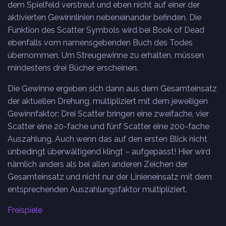
dem Spielfeld verstreut und eben nicht auf einer der
aktivierten Gewinnlinien nebeneinander befinden. Die
Funktion des Scatter Symbols wird bei Book of Dead
ebenfalls vom namensgebenden Buch des Todes
übernommen. Um Streugewinne zu erhalten, müssen
mindestens drei Bücher erscheinen.
Die Gewinne ergeben sich dann aus dem Gesamteinsatz
der aktuellen Drehung, multipliziert mit dem jeweiligen
Gewinnfaktor: Drei Scatter bringen eine zweifache, vier
Scatter eine 20-fache und fünf Scatter eine 200-fache
Auszahlung. Auch wenn das auf den ersten Blick nicht
unbedingt überwältigend klingt – aufgepasst! Hier wird
nämlich anders als bei allen anderen Zeichen der
Gesamteinsatz und nicht nur der Linieneinsatz mit dem
entsprechenden Auszahlungsfaktor multipliziert.
Freispiele