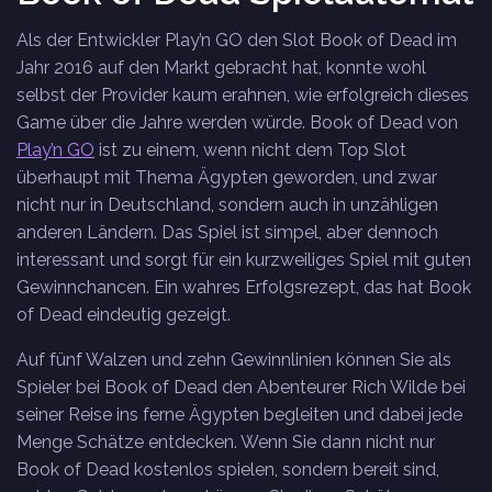
Als der Entwickler Play’n GO den Slot Book of Dead im
Jahr 2016 auf den Markt gebracht hat, konnte wohl
selbst der Provider kaum erahnen, wie erfolgreich dieses
Game über die Jahre werden würde. Book of Dead von
Play’n GO
ist zu einem, wenn nicht dem Top Slot
überhaupt mit Thema Ägypten geworden, und zwar
nicht nur in Deutschland, sondern auch in unzähligen
anderen Ländern. Das Spiel ist simpel, aber dennoch
interessant und sorgt für ein kurzweiliges Spiel mit guten
Gewinnchancen. Ein wahres Erfolgsrezept, das hat Book
of Dead eindeutig gezeigt.
Auf fünf Walzen und zehn Gewinnlinien können Sie als
Spieler bei Book of Dead den Abenteurer Rich Wilde bei
seiner Reise ins ferne Ägypten begleiten und dabei jede
Menge Schätze entdecken. Wenn Sie dann nicht nur
Book of Dead kostenlos spielen, sondern bereit sind,