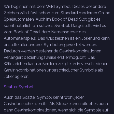
Wir beginnen mit dem Wild Symbol. Dieses besondere
Zeichen zählt fast schon zum Standard moderner Online
Spielautomaten. Auch im Book of Dead Slot gibt es
somit natürlich ein solches Symbol. Dargestellt wird es
vom Book of Dead, dem Namensgeber des
Automatenspiels. Das Wildzeichen ist ein Joker und kann
anstelle aller anderer Symbolen gewertet werden.
Dadurch werden bestehende Gewinnkombinationen
verlängert beziehungsweise erst ermöglicht. Das
Wildzeichen kann außerdem zeitgleich in verschiedenen
Gewinnkombinationen unterschiedlicher Symbole als
Joker agieren.
Scatter Symbol
Auch das Scatter Symbol kennt wohl jeder
Casinobesucher bereits. Als Streuzeichen bildet es auch
dann Gewinnkombinationen, wenn sich die Symbole auf