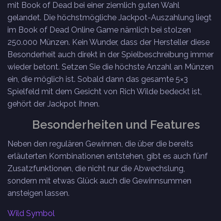
mit Book of Dead bei einer ziemlich guten Wahl
gelandet. Die höchstmögliche Jackpot-Auszahlung liegt
im Book of Dead Online Game nämlich bei stolzen
250.000 Münzen. Kein Wunder, dass der Hersteller diese
Besonderheit auch direkt in der Spielbeschreibung immer
wieder betont. Setzen Sie die höchste Anzahl an Münzen
ein, die möglich ist. Sobald dann das gesamte 5×3
Spielfeld mit dem Gesicht von Rich Wilde bedeckt ist,
gehört der Jackpot Ihnen.
Besonderheiten und Features
Neben den regulären Gewinnen, die über die bereits
erläuterten Kombinationen entstehen, gibt es auch fünf
Zusatzfunktionen, die nicht nur die Abwechslung,
sondern mit etwas Glück auch die Gewinnsummen
ansteigen lassen.
Wild Symbol