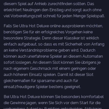
diesem Spiel auf Anhieb zurechtfinden sollten. Das
erleichtert Neulingen den Einstieg und sorgt auch ohne
viel Vorbereitungszeit schnell für jeden Menge Spielspaß.
Falls Sie Ultra Hot Deluxe online ausprobieren möchten,
benötigen Sie für ein erfolgreiches Vorgehen keine
besondere Strategie. Denn dieser Klassiker ist wirklich
einfach aufgebaut, so dass es mit Sicherheit von Anfang
an keine Verständnisprobleme geben wird. Dadurch
können auch unerfahrene Spieler an diesem Automaten
sofort loslegen. An diesem Slot können Sie übrigens je
nach eigenem Geschmack mit einem geringen oder
auch höheren Einsatz spielen. Damit ist dieser Slot
gleichermaßen für sparsame und auch für
einsatzfreudigere Spieler bestens geeignet.
Bei Ultra Hot Deluxe können Sie besonders komfortabel
die Gewinne jagen, wenn Sie Sich vor dem Start für die
vorhandene Autoplay-Funktion entscheiden. Aktivieren