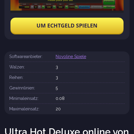
UM ECHTGELD SPIELEN
Softwareanbieter:
Novoline Spiele
Walzen:
3
Reihen:
3
Gewinnlinien:
5
Minimaleinsatz:
0.08
Maximaleinsatz:
20
Ultra Hot Deluxe online von