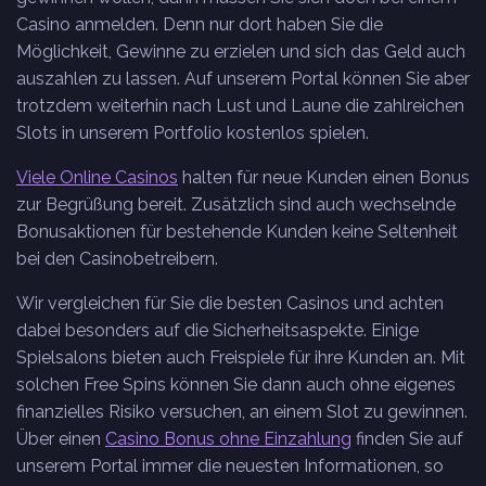
Casino anmelden. Denn nur dort haben Sie die
Möglichkeit, Gewinne zu erzielen und sich das Geld auch
auszahlen zu lassen. Auf unserem Portal können Sie aber
trotzdem weiterhin nach Lust und Laune die zahlreichen
Slots in unserem Portfolio kostenlos spielen.
Viele Online Casinos
halten für neue Kunden einen Bonus
zur Begrüßung bereit. Zusätzlich sind auch wechselnde
Bonusaktionen für bestehende Kunden keine Seltenheit
bei den Casinobetreibern.
Wir vergleichen für Sie die besten Casinos und achten
dabei besonders auf die Sicherheitsaspekte. Einige
Spielsalons bieten auch Freispiele für ihre Kunden an. Mit
solchen Free Spins können Sie dann auch ohne eigenes
finanzielles Risiko versuchen, an einem Slot zu gewinnen.
Über einen
Casino Bonus ohne Einzahlung
finden Sie auf
unserem Portal immer die neuesten Informationen, so