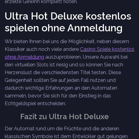
erzielte Gewinn komplett flöten.
Ultra Hot Deluxe kostenlos
spielen ohne Anmeldung
Wir bieten Ihnen bei uns die Möglichkeit, neben diesem
Klassiker auch noch viele andere
Casino Spiele kostenlos
ohne Anmeldung
auszuprobieren. Unsere Auswahl bei
den virtuellen Slots ist riesig und so können Sie nach
Herzenslust die verschiedensten Titel testen. Diese
Gelegenheit sollten Sie auf jeden Fall nutzen und
dadurch wichtige Erfahrungen an den Automaten
sammeln, bevor Sie sich für den Einstieg in das
Echtgeldspiel entscheiden.
Fazit zu Ultra Hot Deluxe
Der Automat rund um die Früchte und die anderen
klassischen Symbole ist dem Entwickler gut gelungen.