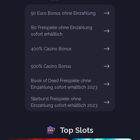
50 Euro Bonus ohne Einzahlung
80 Freispiele ohne Einzahlung
sofort erhältlich
400% Casino Bonus
500% Casino Bonus
Book of Dead Freispiele ohne
Einzahlung sofort erhältlich 2023
Starburst Freispiele ohne
Einzahlung sofort erhältlich 2023
Top Slots