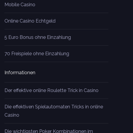
Mobile Casino
Online Casino Echtgeld
5 Euro Bonus ohne Einzahlung
70 Freispiele ohne Einzahlung
Informationen
Der effektive online Roulette Trick in Casino
Die effektiven Spielautomaten Tricks in online
Casino
Die wichtigsten Poker Kombinationen im