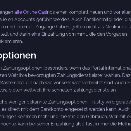
rlangen
alle Online Casinos
einen komplett neuen und vor all
rallelen Accounts geführt werden. Auch Familienmitglieder, die
aten und Internet-Zugänge haben, gelten nicht als Neukunde. 
stellt und dann eine Einzahlung vornimmt, die den Vorgaben
eklamieren.
optionen
n Zahlungsoptionen, besonders, wenn das Portal internationa
anzen Welt ihre bevorzugten Zahlungsdienstleister wählen. Da
Mastercard, die nach wie vor sehr weit verbreitet sind. Auch E
twa bieten weltweit ihre schnellen Zahlungsdienste an.
eiche weniger bekannte Zahlungsoptionen. Trustly wird gerade
 es direkt mit dem Bankkonto eingesetzt werden kann. Auch 
hrungen kommen mehr und mehr in den Gebrauch. Wer mit e
öchte, kann bei seiner Einzahlung also fast immer die Meth