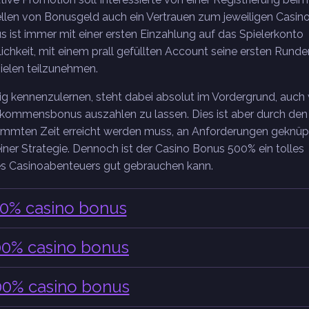
llen von Bonusgeld auch ein Vertrauen zum jeweiligen Casin
ist immer mit einer ersten Einzahlung auf das Spielerkonto
chkeit, mit einem prall gefüllten Account seine ersten Runde
ielen teilzunehmen.
ebig kennenzulernen, steht dabei absolut im Vordergrund, auc
illkommensbonus auszahlen zu lassen. Dies ist aber durch den
timmten Zeit erreicht werden muss, an Anforderungen geknüpf
 einer Strategie. Dennoch ist der Casino Bonus 500% ein tolles
es Casinoabenteuers gut gebrauchen kann.
0% casino bonus
00% casino bonus
00% casino bonus