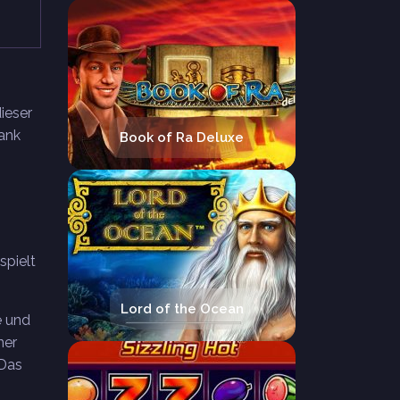
ieser
bank
Book of Ra Deluxe
h
Jetzt spielen
spielt
Lord of the Ocean
e und
ner
 Das
Jetzt spielen