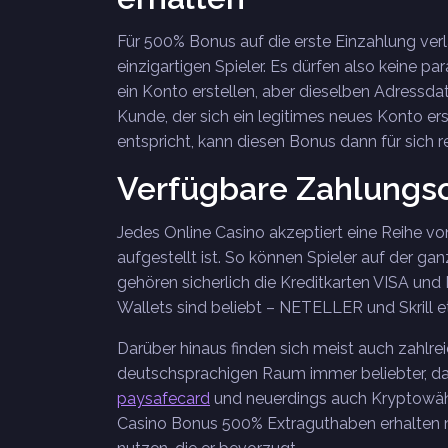
Für 500% Bonus auf die erste Einzahlung ve
einzigartigen Spieler. Es dürfen also keine pa
ein Konto erstellen, aber dieselben Adressd
Kunde, der sich ein legitimes neues Konto er
entspricht, kann diesen Bonus dann für sich r
Verfügbare Zahlungs
Jedes Online Casino akzeptiert eine Reihe vo
aufgestellt ist. So können Spieler auf der g
gehören sicherlich die Kreditkarten VISA und 
Wallets sind beliebt – NETELLER und Skrill e
Darüber hinaus finden sich meist auch zahlr
deutschsprachigen Raum immer beliebter, da
paysafecard
und neuerdings auch Kryptowä
Casino Bonus 500% Extraguthaben erhalten m