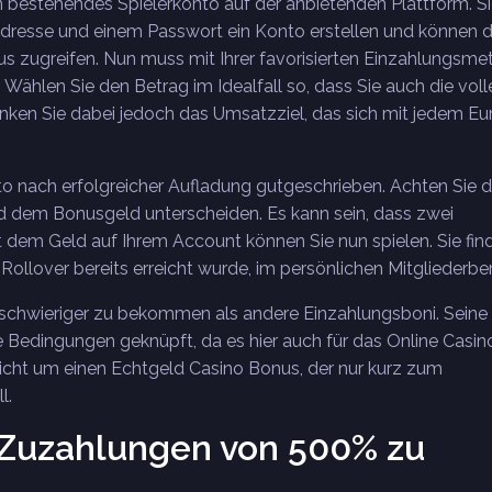
 bestehendes Spielerkonto auf der anbietenden Plattform. S
Adresse und einem Passwort ein Konto erstellen und können 
s zugreifen. Nun muss mit Ihrer favorisierten Einzahlungsm
ählen Sie den Betrag im Idealfall so, dass Sie auch die voll
nken Sie dabei jedoch das Umsatzziel, das sich mit jedem Eu
o nach erfolgreicher Aufladung gutgeschrieben. Achten Sie d
 dem Bonusgeld unterscheiden. Es kann sein, dass zwei
t dem Geld auf Ihrem Account können Sie nun spielen. Sie fin
 Rollover bereits erreicht wurde, im persönlichen Mitgliederber
 schwieriger zu bekommen als andere Einzahlungsboni. Seine
e Bedingungen geknüpft, da es hier auch für das Online Casi
nicht um einen Echtgeld Casino Bonus, der nur kurz zum
l.
Zuzahlungen von 500% zu