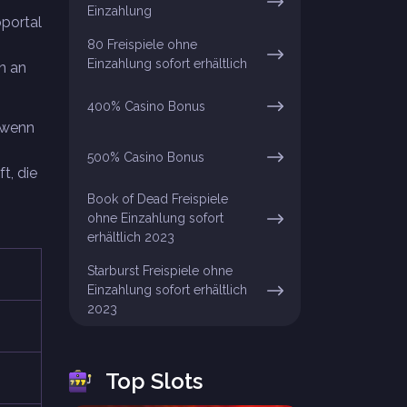
Einzahlung
oportal
80 Freispiele ohne
Einzahlung sofort erhältlich
n an
400% Casino Bonus
h wenn
500% Casino Bonus
t, die
Book of Dead Freispiele
ohne Einzahlung sofort
erhältlich 2023
Starburst Freispiele ohne
Einzahlung sofort erhältlich
2023
Top Slots