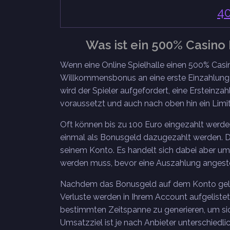
4
Was ist ein 500% Casino 
Wenn eine Online Spielhalle einen 500% Casi
Willkommensbonus an eine erste Einzahlung ge
wird der Spieler aufgefordert, eine Ersteinza
voraussetzt und auch nach oben hin ein Limit
Oft können bis zu 100 Euro eingezahlt werd
einmal als Bonusgeld dazugezahlt werden. 
seinem Konto. Es handelt sich dabei aber um
werden muss, bevor eine Auszahlung angest
Nachdem das Bonusgeld auf dem Konto geland
Verluste werden in Ihrem Account aufgelistet
bestimmten Zeitspanne zu generieren, um s
Umsatzziel ist je nach Anbieter unterschied