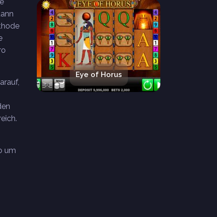
ie
dann
ethode
Jetzt spielen
e
ro
Eye of Horus
arauf,
den
eich.
Jetzt spielen
no um