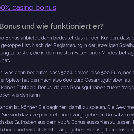
00% casino bonus
Bonus und wie funktioniert er?
no Bonus anbietet, dann bedeutet das für den Kunden, dass d
koppelt ist. Nach der Registrierung in der jeweiligen Spiel
hlung zu leisten, die in den meisten Fällen einen Mindestbetrag
 hat.
en, was dann bedeutet, dass 500% davon, also 500 Euro, noc
Der Spieler hat demnach also 600 Euro Gesamtguthaben auf
 keinen Echtgeld Bonus, da das Bonusguthaben zuerst freige
oßen werden kann.
et ist, können Sie beginnen, damit zu spielen. Die Gewinn
. Sie sind dazu verpflichtet, einen vorgegebenen Umsatz in ei
ich das Guthaben aus dem 500% Bonus auszahlen zu lassen.
lich hoch und wird als Faktor angegeben. Bonusgelder müssen