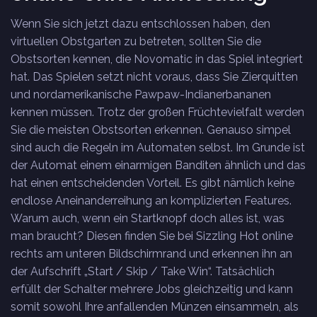
Wenn Sie sich jetzt dazu entschlossen haben, den
virtuellen Obstgarten zu betreten, sollten Sie die
Obstsorten kennen, die Novomatic in das Spiel integriert
hat. Das Spielen setzt nicht voraus, dass Sie Zierquitten
und nordamerikanische Pawpaw-Indianerbananen
kennen müssen. Trotz der großen Früchtevielfalt werden
Sie die meisten Obstsorten erkennen. Genauso simpel
sind auch die Regeln im Automaten selbst. Im Grunde ist
der Automat einem einarmigen Banditen ähnlich und das
hat einen entscheidenden Vorteil. Es gibt nämlich keine
endlose Aneinanderreihung an komplizierten Features.
Warum auch, wenn ein Startknopf doch alles ist, was
man braucht? Diesen finden Sie bei Sizzling Hot online
rechts am unteren Bildschirmrand und erkennen ihn an
der Aufschrift „Start / Skip / Take Win“. Tatsächlich
erfüllt der Schalter mehrere Jobs gleichzeitig und kann
somit sowohl Ihre anfallenden Münzen einsammeln, als