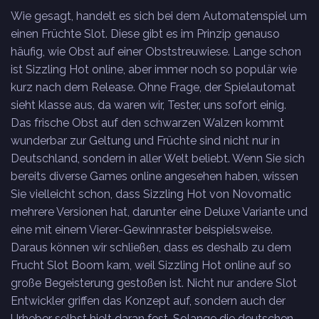
Wie gesagt, handelt es sich bei dem Automatenspiel um
einen Früchte Slot. Diese gibt es im Prinzip genauso
häufig, wie Obst auf einer Obststreuwiese. Lange schon
ist Sizzling Hot online, aber immer noch so populär wie
kurz nach dem Release. Ohne Frage, der Spielautomat
sieht klasse aus, da waren wir, Tester, uns sofort einig.
Das frische Obst auf den schwarzen Walzen kommt
wunderbar zur Geltung und Früchte sind nicht nur in
Deutschland, sondern in aller Welt beliebt. Wenn Sie sich
bereits diverse Games online angesehen haben, wissen
Sie vielleicht schon, dass Sizzling Hot von Novomatic
mehrere Versionen hat, darunter eine Deluxe Variante und
eine mit einem Vierer-Gewinnraster beispielsweise.
Daraus können wir schließen, dass es deshalb zu dem
Frucht Slot Boom kam, weil Sizzling Hot online auf so
große Begeisterung gestoßen ist. Nicht nur andere Slot
Entwickler griffen das Konzept auf, sondern auch der
Urheber selbst hielt daran fest. Solange die deutschen