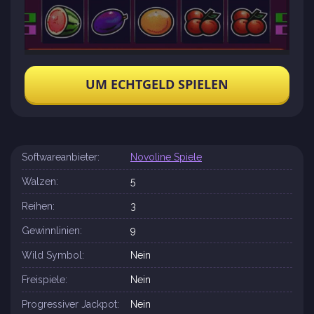
UM ECHTGELD SPIELEN
Softwareanbieter:
Novoline Spiele
Walzen:
5
Reihen:
3
Gewinnlinien:
9
Wild Symbol:
Nein
Freispiele:
Nein
Progressiver Jackpot:
Nein