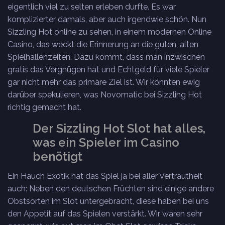
eigentlich viel zu selten erleben durfte. Es war
komplizierter damals, aber auch irgendwie schön. Nun
Sizzling Hot online zu sehen, in einem modernen Online
Casino, das weckt die Erinnerung an die guten, alten
Spielhallenzeiten. Dazu kommt, dass man inzwischen
gratis das Vergnügen hat und Echtgeld für viele Spieler
gar nicht mehr das primäre Ziel ist. Wir könnten ewig
darüber spekulieren, was Novomatic bei Sizzling Hot
richtig gemacht hat.
Der Sizzling Hot Slot hat alles,
was ein Spieler im Casino
benötigt
Ein Hauch Exotik hat das Spiel ja bei aller Vertrautheit
auch: Neben den deutschen Früchten sind einige andere
Obstsorten im Slot untergebracht, diese haben bei uns
den Appetit auf das Spielen verstärkt. Wir waren sehr