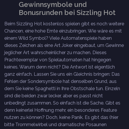
Gewinnsymbole und
Bonusrunden bei Sizzling Hot
Beim Sizzling Hot kostenlos spielen gibt es noch weitere
Chancen, eine hohe Ernte einzubringen. Wie wäre es mit
einem Wild Symbol? Viele Automatenspiele haben
dieses Zeichen als eine Art Joker eingebaut, um Gewinne
jeglicher Art wahrscheinlicher zu machen. Dieses
Prachtexemplar von Spielautomaten hat hingegen
keines. Warum denn nicht? Die Antwort ist eigentlich
ganz einfach. Lassen Sie uns ein Gleichnis bringen: Das
Fehlen der Sondersymbole hat denselben Grund, aus
dem Sie keine Spaghetti in Ihre Obstschale tun. Einzeln
sind die beiden zwar lecker, aber es passt nicht
unbedingt zusammen. So einfach ist die Sache. Gibt es
denn keinerlei Hoffnung mehr, ein besonderes Feature
nutzen zu können? Doch, keine Panik. Es gibt das (hier
bitte Trommelwirbel und dramatische Posaunen