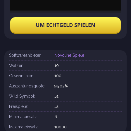
UM ECHTGELD SPIELEN
Softwareanbieter:
Novoline Spiele
Walzen:
10
Gewinnlinien:
100
Auszahlungsquote:
95.02%
Wild Symbol:
Ja
Freispiele:
Ja
Minimaleinsatz:
6
Maximaleinsatz:
10000