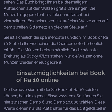
sehen. Das Buch bringt Ihnen bei dreimaligem
Auftauchen auf den Walzen gratis Drehungen. Die
Münze hingegen dient als Joker und taucht bei
viermaligem Erscheinen vertikal auf einer Walze auch auf
dem zweiten Gitternetz an gleicher Stelle auf.
Sie ist sicherlich die spannendste Funktion im Book of Ra
10 Slot, da Ihr Erscheinen die Chancen sofort erheblich
erhöht. Die Münzen bleiben nämlich für die nächste
Drehung als Sticky Wilds stehen. Nur die Walzen ohne
Münzen werden erneut gedreht.
Einsatzmöglichkeiten bei Book
of Ra 10 online
Die Demoversion, mit der Sie Book of Ra 10 spielen
können, hat ein eigenes Einsatzsystem. So können Sie
hier zwischen Demo 6 und Demo 10.000 wählen. Diese
Werte dienen nur als Platzhalter für das Echtgeldspiel in