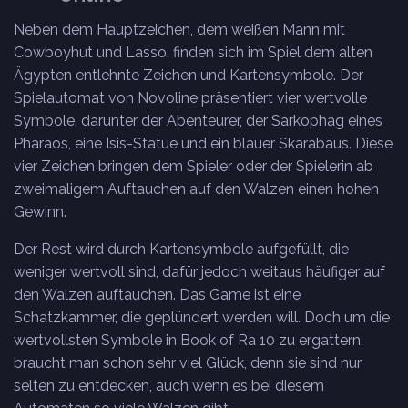
Neben dem Hauptzeichen, dem weißen Mann mit
Cowboyhut und Lasso, finden sich im Spiel dem alten
Ägypten entlehnte Zeichen und Kartensymbole. Der
Spielautomat von Novoline präsentiert vier wertvolle
Symbole, darunter der Abenteurer, der Sarkophag eines
Pharaos, eine Isis-Statue und ein blauer Skarabäus. Diese
vier Zeichen bringen dem Spieler oder der Spielerin ab
zweimaligem Auftauchen auf den Walzen einen hohen
Gewinn.
Der Rest wird durch Kartensymbole aufgefüllt, die
weniger wertvoll sind, dafür jedoch weitaus häufiger auf
den Walzen auftauchen. Das Game ist eine
Schatzkammer, die geplündert werden will. Doch um die
wertvollsten Symbole in Book of Ra 10 zu ergattern,
braucht man schon sehr viel Glück, denn sie sind nur
selten zu entdecken, auch wenn es bei diesem