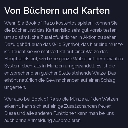
Von Büchern und Karten
Wenn Sie Book of Ra 10 kostenlos spielen, können Sie
die Bücher und das Kartenrisiko sehr gut vorab testen,
um so sämtliche Zusatzfunktionen in Aktion zu sehen.
Dazu gehört auch das Wild Symbol, das hier eine Münze
ist. Taucht sie viermal vertikal auf einer Walze des
Hauptspiels auf, wird eine ganze Walze auf dem zweiten
System ebenfalls in Münzen umgewandelt. Es ist die
entsprechend an gleicher Stelle stehende Walze. Das
erhöht natürlich die Gewinnchancen auf einen Schlag
ungemein.
Wer also bei Book of Ra 10 die Münze auf den Walzen
erkennt, kann sich auf einige Zusatzchancen freuen.
Diese und alle anderen Funktionen kann man bei uns
auch ohne Anmeldung ausprobieren.