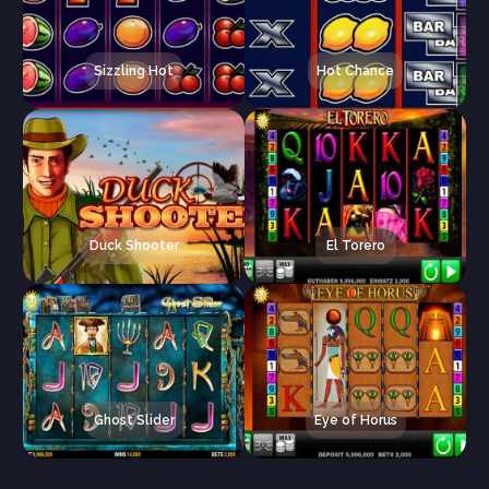
Sizzling Hot
Hot Chance
Duck Shooter
El Torero
Ghost Slider
Eye of Horus