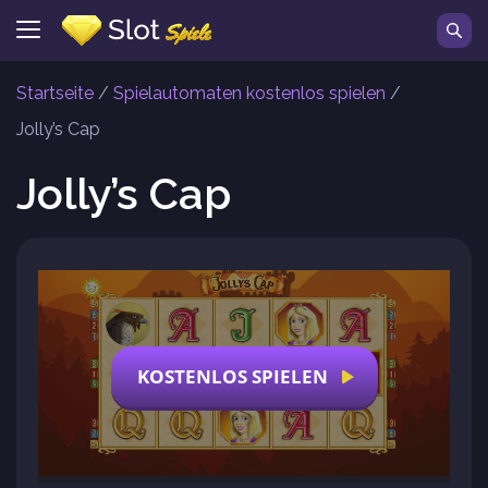
Startseite
/
Spielautomaten kostenlos spielen
/
Jolly’s Cap
Jolly’s Cap
KOSTENLOS SPIELEN