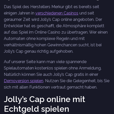
Das Spiel des Herstellers Merkur gibt es bereits seit
einigen Jahren in
verschiedenen Casinos
und seit
geraumer Zeit wird Jolly’s Cap online angeboten. Der
Entwickler hat es geschafft, die Atmosphäre komplett
auf das Spiel im Online Casino zu übertragen. Wer einen
Automaten ohne komplexe Regeln und mit
verhältnismäßig hohen Gewinnchancen sucht, ist bei
Jolly’s Cap genau richtig aufgehoben.
Auf unserer Seite kann man viele spannende
Spielautomaten kostenlos spielen ohne Anmeldung.
Natürlich können Sie auch Jolly’s Cap gratis in einer
Demoversion spielen
. Nutzen Sie die Gelegenheit, bis Sie
sich mit allen Funktionen vertraut gemacht haben.
Jolly’s Cap online mit
Echtgeld spielen