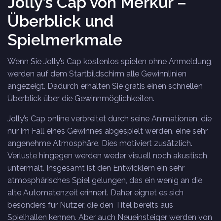
Jolly’s Cap von Merkur –
Überblick und
Spielmerkmale
Wenn Sie Jolly’s Cap kostenlos spielen ohne Anmeldung,
werden auf dem Startbildschirm alle Gewinnlinien
angezeigt. Dadurch erhalten Sie gratis einen schnellen
Überblick über die Gewinnmöglichkeiten.
Jolly’s Cap online verbreitet durch seine Animationen, die
nur im Fall eines Gewinnes abgespielt werden, eine sehr
angenehme Atmosphäre. Dies motiviert zusätzlich.
Verluste hingegen werden weder visuell noch akustisch
untermalt. Insgesamt ist den Entwicklern ein sehr
atmosphärisches Spiel gelungen, das ein wenig an die
alte Automatenzeit erinnert. Daher eignet es sich
besonders für Nutzer, die den Titel bereits aus
Spielhallen kennen. Aber auch Neueinsteiger werden von