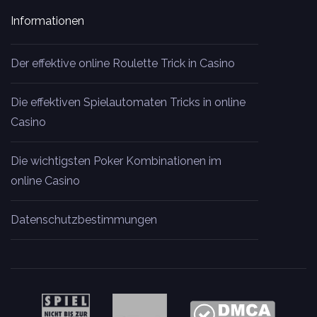
Informationen
Der effektive online Roulette Trick in Casino
Die effektiven Spielautomaten Tricks in online
Casino
Die wichtigsten Poker Kombinationen im
online Casino
Datenschutzbestimmungen