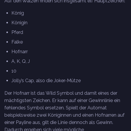
Auf den Walzen finden sich insgesamt elf Hauptzeichen:
König
Königin
Pferd
Falke
Hofnarr
A, K, Q, J
10
Jolly’s Cap, also die Joker-Mütze
Der Hofnarr ist das Wild Symbol und damit eines der
mächtigsten Zeichen. Er kann auf einer Gewinnlinie ein
fehlendes Symbol ersetzen. Spielt der Automat
beispielsweise zwei Königinnen und einen Hofnarren auf
einer Payline aus, gilt die Linie dennoch als Gewinn.
Dadurch ergeben sich viele mögliche