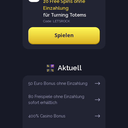
20 Free Spins ohne
Einzahlung
für Turning Totems
Code: LETSROCK
Spielen
Aktuell
50 Euro Bonus ohne Einzahlung
80 Freispiele ohne Einzahlung
sofort erhältlich
400% Casino Bonus