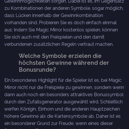
Gewinnmöglichkeiten sorgen. Dabei ist es, im Gegensatz
zu Kombinationen der anderen Symbole, sogar möglich,
dass Lücken innerhalb der Gewinnkombination
vorhanden sind. Probieren Sie es doch einfach einmal
aus: Indem Sie Magic Mirror kostenlos spielen, können
Sie sich auch mit den Freispielen und den damit
verbundenen zusätzlichen Regeln vertraut machen.
Welche Symbole erzielen die
höchsten Gewinne während der
Bonusrunde?
Ein besonderes Highlight für die Spieler ist es, bei Magic
Mirror nicht nur die Freispiele zu gewinnen, sondern wenn
dann auch noch ein besonders attraktives Bonussymbol
durch den Zufallsgenerator ausgewählt wird. Schließlich
werfen Königin, Einhorn und die anderen Hauptzeichen
höhere Gewinne als die Kartensymbole ab. Daher ist es
ein besonderer Grund zur Freude, wenn eines dieser