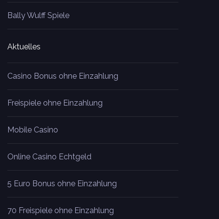
Bally Wulff Spiele
Aktuelles
Casino Bonus ohne Einzahlung
Freispiele ohne Einzahlung
Mobile Casino
Online Casino Echtgeld
5 Euro Bonus ohne Einzahlung
70 Freispiele ohne Einzahlung