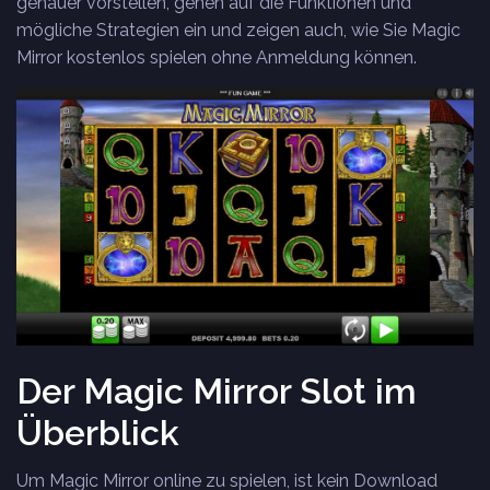
genauer vorstellen, gehen auf die Funktionen und
mögliche Strategien ein und zeigen auch, wie Sie Magic
Mirror kostenlos spielen ohne Anmeldung können.
Der Magic Mirror Slot im
Überblick
Um Magic Mirror online zu spielen, ist kein Download