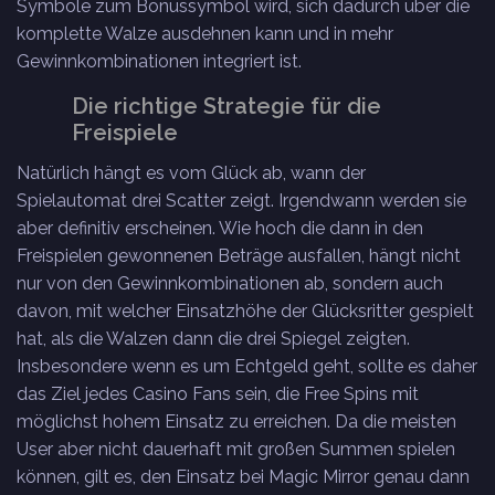
Symbole zum Bonussymbol wird, sich dadurch über die
komplette Walze ausdehnen kann und in mehr
Gewinnkombinationen integriert ist.
Die richtige Strategie für die
Freispiele
Natürlich hängt es vom Glück ab, wann der
Spielautomat drei Scatter zeigt. Irgendwann werden sie
aber definitiv erscheinen. Wie hoch die dann in den
Freispielen gewonnenen Beträge ausfallen, hängt nicht
nur von den Gewinnkombinationen ab, sondern auch
davon, mit welcher Einsatzhöhe der Glücksritter gespielt
hat, als die Walzen dann die drei Spiegel zeigten.
Insbesondere wenn es um Echtgeld geht, sollte es daher
das Ziel jedes Casino Fans sein, die Free Spins mit
möglichst hohem Einsatz zu erreichen. Da die meisten
User aber nicht dauerhaft mit großen Summen spielen
können, gilt es, den Einsatz bei Magic Mirror genau dann