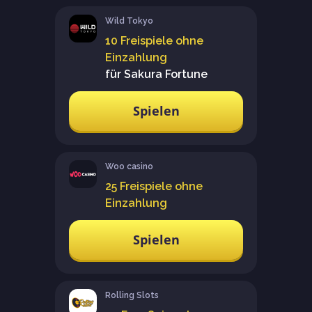
Wild Tokyo
10 Freispiele ohne
Einzahlung
für Sakura Fortune
Spielen
Woo casino
25 Freispiele ohne
Einzahlung
Spielen
Rolling Slots