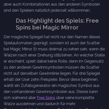
aber auch Kombinationen aus den anderen Symbolen
sind den Spielern natürlich jederzeit willkommen.
Das Highlight des Spiels: Free
Spins bei Magic Mirror
Der magische Spiegel hat nicht nur den Namen dieses
Spielautomaten geprägt, sondern ist auch der Scatter
bei Magic Mirror. Er muss dreimal zu sehen sein, wenn die
Walzen nach einer Drehung stillstehen. An welcher Stelle
er erscheint, spielt dabei keine Rolle, denn im Gegensatz
zu den anderen Gewinnsymbolen müssen die Scatter
nicht auf derselben Gewinnlinie liegen. Für drei Spiegel
erhält der User zehn Freispiele. Bevor diese beginnen,
wählt ein Zufallsgenerator ein magisches Symbol aus
den vorhandenen Gewinnsymbolen aus. Dieses kann
sich während aller
Free Spins
über seine komplette
Walze ausdehnen und dadurch für mehr