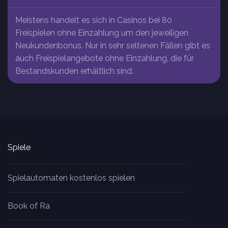
Meistens handelt es sich in Casinos bei 80
Freispielen ohne Einzahlung um den jeweiligen
Neukundenbonus. Nur in sehr seltenen Fällen gibt es
auch Freispielangebote ohne Einzahlung, die für
Bestandskunden erhältlich sind.
Spiele
Spielautomaten kostenlos spielen
Book of Ra