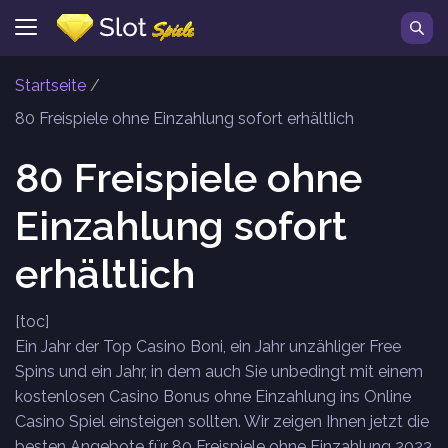
Startseite
/
80 Freispiele ohne Einzahlung sofort erhältlich
80 Freispiele ohne
Einzahlung sofort
erhältlich
[toc]
Ein Jahr der Top Casino Boni, ein Jahr unzähliger Free
Spins und ein Jahr, in dem auch Sie unbedingt mit einem
kostenlosen Casino Bonus ohne Einzahlung ins Online
Casino Spiel einsteigen sollten. Wir zeigen Ihnen jetzt die
besten Angebote für 80 Freispiele ohne Einzahlung 2023