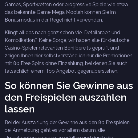
Games, Sportwetten oder progressive Spiele wie etwa
das bekannte Game Mega Moolah können Sie im
Bonusmodus in der Regel nicht verwenden.
Klingt all das nach ganz schön viel Detailarbeit und
Komplikation? Keine Sorge, wir haben alle für deutsche
Casino-Spieler relevanten Boni bereits geprüft und
zeigen Ihnen hier selbstverständlich nur die Promotionen
mit 80 Free Spins ohne Einzahlung, bei denen Sie auch
tatsächlich einem Top Angebot gegenüberstehen.
So können Sie Gewinne aus
den Freispielen auszahlen
lassen
Bei der Auszahlung der Gewinne aus den 80 Freispielen
bei Anmeldung geht es vor allem darum, die
Umsatzanforderungen zu erfüllen und durch die