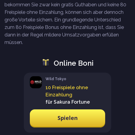
bekommen Sie zwar kein gratis Guthaben und keine 80
Freispiele ohne Einzahlung, können sich aber dennoch
große Vorteile sichern. Ein grundlegende Unterschied
zum 80 Freispiele Bonus ohne Einzahlung ist, dass Sie
dann in der Regel mildere Umsatzvorgaben erfüllen
müssen.
Online Boni
Wild Tokyo
10 Freispiele ohne
Einzahlung
für Sakura Fortune
Spielen