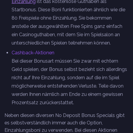
Einzahlung
ist das kostenlose Guthaben als
Startbonus. Diese Boni funktionierten ähnlich wie die
80 Freispiele ohne Einzahlung. Sie bekommen
anstelle der ausgewählten Free Spins ganz einfach
ein Casinoguthaben, mit dem Sie im Spielsalon an
unterschiedlichen Spielen teilnehmen können.
Cashback-Aktionen
Bei dieser Bonusart müssen Sie zwar mit echtem
Geld spielen, der Bonus selbst bezieht sich allerdings
nicht auf Ihre Einzahlung, sondern auf die im Spiel
möglicherweise entstehenden Verluste. Teile davon
werden Ihnen nämlich am Ende zu einem gewissen
Prozentsatz zurückerstattet.
Neben diesen diversen No Deposit Bonus Specials gibt
es selbstverständlich immer auch die Option,
Einzahlungsboni zu verwenden. Bei diesen Aktionen